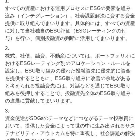
1.
すべての資産における運用プロセスにESGの要素を組み
込み（インテグレーション）、社会課題解決に資する資金
提供に取り組んでまいります。具体的には、すべての資産
に対して当社独自のESG評価（ESGレーティングの付
与）を行い、個別投融資の判断に活用してまいります。
2.
株式、社債、融資、不動産については、ポートフォリオに
おけるESGレーティング別のアロケーション・ルールを
設定し、ESG取り組みの優れた投融資先に優先的に資金
を提供するとともに、ESG取り組みに改善の余地がある
と考えられる投融資先には、対話などを通じてESG取り
組みを後押しすることで、投融資先全体のESG取り組み
の進展に貢献してまいります。
3.
資金使途がSDGsのテーマなどにつながるテーマ投融資に
おいて、提供した資金によって世の中に生み出されるサス
テナビリティ・アウトカムを特に重視し、社会課題の解決