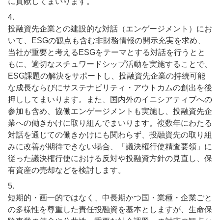
に貢献してまいります。
4.
投融資先企業との建設的な対話（エンゲージメント）にお
いて、ESGの観点も含む非財務情報の開示充実を求め、
当社が重要と考えるESGをテーマとする対話を行うとと
もに、適切なスチュワードシップ活動を実施することで、
ESG課題の解決をサポートし、投融資先企業の持続可能
な成長ならびにサステナビリティ・アウトカムの創出を後
押ししてまいります。また、国内外のイニシアティブへの
参加も含め、協働エンゲージメントも実施し、投融資先企
業への働きかけに取り組んでまいります。複数年にわたる
対話を通じての働きかけにも関わらず、投融資先の取り組
みに改善が期待できない場合、「議決権行使精査要領」に
従った議決権行使における反対や投融資方針の見直し、保
有資産の売却などを検討します。
5.
短期的・画一的ではなく、中長期かつ国・業種・企業ごと
の多様性を尊重した責任投融資を基本としますが、生命保