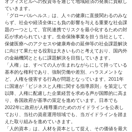
オフィスビルへの投資等を通じて地域経済の発展に貢献し
ていきます。
「グローバルヘルス」は、人々の健康に直接関わるのみな
らず、社会や経済全体にも負の影響を与える重要な社会課
題の一つとして、官民連携でリスクを最小化するための対
応が求められています。生命保険事業を担う当社として、
保健医療へのアクセスや健康寿命の延伸等の社会課題解決
に向けて果たせる役割は大きいものと考えており、国内外
の金融機関とともに課題解決を目指していきます。
「人権」は、すべての人が生まれながらにして持っている
基本的な権利であり、強制労働や差別、ハラスメントな
ど、人権を侵害する行為が問題となっています。2011年
に国連が「ビジネスと人権に関する指導原則」を策定して
以降、人権に配慮した企業経営を求める声が国際的に高ま
り、各国政府が基準の策定を進めています。日本でも
2022年に政府が人権尊重のためのガイドラインを公表し
ており、当社の資産運用領域でも、当ガイドラインを踏ま
えた取り組みを進めていきます。
「人的資本」は、人材を資本として捉え、その価値を最大