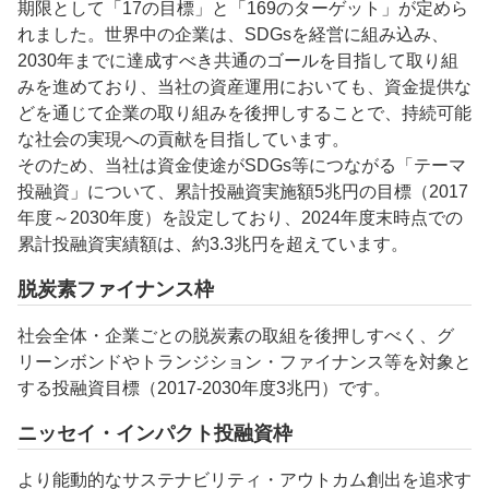
期限として「17の目標」と「169のターゲット」が定めら
れました。世界中の企業は、SDGsを経営に組み込み、
2030年までに達成すべき共通のゴールを目指して取り組
みを進めており、当社の資産運用においても、資金提供な
どを通じて企業の取り組みを後押しすることで、持続可能
な社会の実現への貢献を目指しています。
そのため、当社は資金使途がSDGs等につながる「テーマ
投融資」について、累計投融資実施額5兆円の目標（2017
年度～2030年度）を設定しており、2024年度末時点での
累計投融資実績額は、約3.3兆円を超えています。
脱炭素ファイナンス枠
社会全体・企業ごとの脱炭素の取組を後押しすべく、グ
リーンボンドやトランジション・ファイナンス等を対象と
する投融資目標（2017-2030年度3兆円）です。
ニッセイ・インパクト投融資枠
より能動的なサステナビリティ・アウトカム創出を追求す