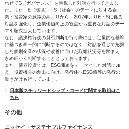
わせてG（ガバナンス）を重視した対話を行ってきまし
た。また、E（環境）・S（社会）のテーマに対する企
業・投資家の意識の高まりから、2017年よりE・Sに係る
対話を強化し、企業価値向上の観点から重要な対話のテー
マを順次拡大しています。
なお、議決権行使の賛否判断を行う際には、定量的な基準
に基づき画一的に判断するのではなく、対話を通じて把握
した個別企業の状況や改善に向けた取組状況等を踏まえ、
きめ細かく判断することとしております。
また、債券投資では、ESG課題をテーマとした対話に加
え、投資機会の創出に向け、発行体へESG債等の発行の
働きかけも行っています。
日本版スチュワードシップ・コードに関する取組はこ
ちら
その他
ニッセイ・サステナブルファイナンス