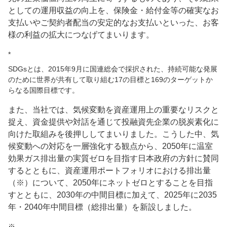
としての運用収益の向上を、保険金・給付金等の確実なお
支払いやご契約者配当の安定的なお支払いといった、お客
様の利益の拡大につなげてまいります。
*
SDGsとは、2015年9月に国連総会で採択された、持続可能な発展
のために世界が共有して取り組む17の目標と169のターゲットか
らなる国際目標です。
また、当社では、気候変動を資産運用上の重要なリスクと
捉え、資金提供や対話を通じて投融資先企業の脱炭素化に
向けた取組みを後押ししてまいりました。こうした中、気
候変動への対応を一層強化する観点から、2050年に温室
効果ガス排出量の実質ゼロを目指す日本政府の方針に賛同
するとともに、資産運用ポートフォリオにおける排出量
（※）について、2050年にネットゼロとすることを目指
すとともに、2030年の中間目標に加えて、2025年に2035
年・2040年中間目標（総排出量）を新設しました。
※