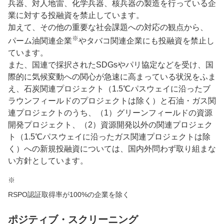
兵器、対人地雷、化学兵器、核兵器の製造を行っている企
業に対する投融資を禁止しています。
加えて、その他の重要な社会課題への対応の観点から、
※
パーム油関連企業
やタバコ関連企業にも投融資を禁止し
ています。
また、国連で採択されたSDGsやパリ協定などを受け、国
際的に気候変動への関心が急速に高まっている状況をふま
え、石炭関連プロジェクト（1.5℃パスウェイに沿ったブ
ラウンフィールドのプロジェクトは除く）と石油・ガス関
連プロジェクトのうち、（1）グリーンフィールドの資源
開発プロジェクト、（2）資源開発以外の関連プロジェク
ト（1.5℃パスウェイに沿ったガス関連プロジェクトは除
く）への新規投融資については、国内外問わず取り組まな
い方針としています。
※
RSPO認証取得率が100%の企業を除く
ポジティブ・スクリーニング