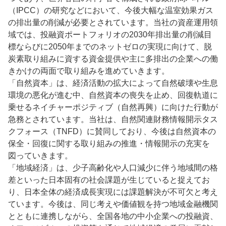
（IPCC）の研究などにおいて、今後大幅な温室効果ガス
の排出量の削減が必要とされています。当社の資産運用領
域では、投融資ポートフォリオの2030年排出量の削減目
標ならびに2050年までのネットゼロの実現に向けて、脱
炭素取り組みに資する資金提供や主に多排出の企業への働
きかけの両面で取り組みを進めていきます。
「自然資本」は、経済活動の拡大によって自然破壊や生息
環境の悪化が進む中、自然資本の喪失を止め、回復軌道に
乗せるネイチャーポジティブ（自然再興）に向けた行動が
急務とされています。当社は、自然関連財務情報開示タス
クフォース（TNFD）に賛同しており、今後は自然資本の
保全・回復に関する取り組みの推進・情報開示の充実を
図っていきます。
「地域経済」は、少子高齢化や人口減少に伴う地域間の格
差といった日本固有の社会課題が生じていると捉えてお
り、日本全体の経済成長実現には課題解決が不可欠と考え
ています。今後は、同じ考えや価値観を持つ地域金融機関
とともに連携しながら、全国各地の中小企業への投融資、