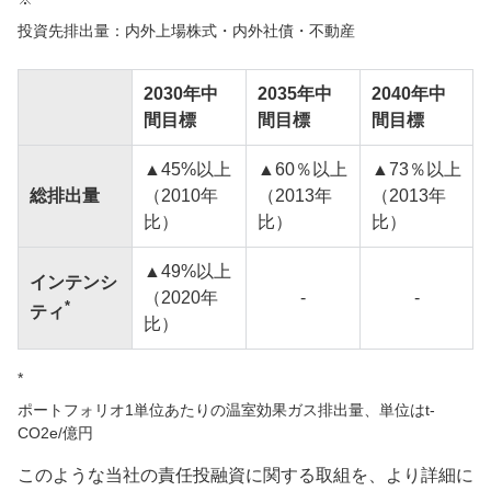
投資先排出量：内外上場株式・内外社債・不動産
2030年中
2035年中
2040年中
間目標
間目標
間目標
▲45%以上
▲60％以上
▲73％以上
総排出量
（2010年
（2013年
（2013年
比）
比）
比）
▲49%以上
インテンシ
（2020年
-
-
*
ティ
比）
*
ポートフォリオ1単位あたりの温室効果ガス排出量、単位はt-
CO2e/億円
このような当社の責任投融資に関する取組を、より詳細に