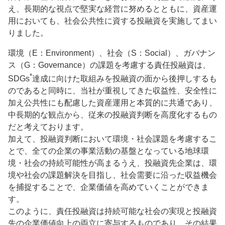
え、長期的な視点で堅実な経営に努めるとともに、資産運
用においても、社会公共性に資する投融資を実施してまい
りました。
環境（E：Environment）、社会（S：Social）、ガバナン
ス（G：Governance）の課題を考慮する責任投融資は、
*
SDGs
達成に向けた取組みを投融資の面から後押しするも
のであると同時に、当社が重視してきた収益性、安全性に
加え公共性にも配慮した資産運用と本質的に共通であり、
中長期的な観点から、従来の投融資判断を高度化するもの
だと考えております。
加えて、投融資判断において環境・社会課題を考慮するこ
とで、全ての企業の事業活動の基盤となっている地球環
境・社会の持続可能性が高まるうえ、投融資先企業は、環
境や社会の課題解決を目指し、社会需要に沿った収益機会
を捕捉することで、企業価値を高めていくことができま
す。
このように、責任投融資は持続可能な社会の実現と投融資
先の企業価値向上の両立に寄与するものであり、その結果