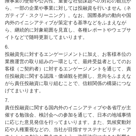
険事業の使命や公共性、重要な社会課題への対応の観点か
ら、一部の企業や事業に対しては投融資を行いません（ネ
ガティブ・スクリーニング）。なお、国際条約の動向や国
内外のイニシアティブが策定する基準などをふまえなが
ら、継続的に対象範囲を見直し、各種レポートやウェブサ
イトなどで随時更新してまいります。
6.
投融資先に対するエンゲージメントに加え、お客様本位の
業務運営の取り組みの一環として、最終受益者としてのお
客様（ご契約者）に対するエンゲージメントを通じて、責
任投融資に関する認識・価値観を把握し、意向をふまえな
がら責任投融資に取り組むことで、信頼関係の構築につな
げてまいります。
7.
責任投融資に関する国内外のイニシアティブや各省庁が主
催する勉強会、検討会への参加を通じて、日本の地域事情
に応じた意見発信を行ってまいります。また、気候変動対
応や人権重視などの、当社が目指すサステナビリティ・ア