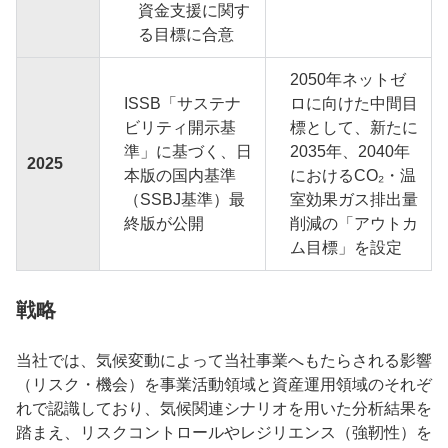
資金支援に関す
る目標に合意
2050年ネットゼ
ISSB「サステナ
ロに向けた中間目
ビリティ開示基
標として、新たに
準」に基づく、日
2035年、2040年
2025
本版の国内基準
におけるCO₂・温
（SSBJ基準）最
室効果ガス排出量
終版が公開
削減の「アウトカ
ム目標」を設定
戦略
当社では、気候変動によって当社事業へもたらされる影響
（リスク・機会）を事業活動領域と資産運用領域のそれぞ
れで認識しており、気候関連シナリオを用いた分析結果を
踏まえ、リスクコントロールやレジリエンス（強靭性）を