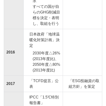
求
すべての国が自
らのGHG削減目
標を決定・表明
し、取組を行う
日本政府「地球温
暖化対策計画」決
定
2016
2030年度△26%
(2013年度比)、
2050年度△80%
(2013年度比)
「TCFD提言」公
「ESG投融資の取
2017
表
組方針」を策定
IPCC「1.5℃特別
報告書」