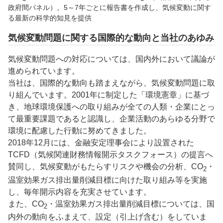
政府間パネル）。5～7年ごとに報告書を作成し、気候変動に関す
る最新の科学的知見を提供
気候変動問題に関する国際的な動向と当社のあゆみ
気候変動問題への対応については、国内外において議論が
進められています。
当社は、国際的な動向も踏まえながら、気候変動問題に取
り組んでいます。2001年に制定した「環境憲章」に基づ
き、地球環境保護への取り組みが全ての人類・企業にとっ
て最重要課題であると認識し、企業活動のあらゆる分野で
環境に配慮した行動に努めてきました。
2018年12月には、金融安定理事会により設置された
TCFD（気候関連財務情報開示タスクフォース）の提言へ
賛同し、気候変動がもたらすリスクや機会の分析、CO
・
2
温室効果ガス排出量削減目標に向けた取り組み等を実施
し、毎年開示内容を充実させています。
また、CO
・温室効果ガス排出量削減目標については、国
2
内外の動向をふまえて、設定（引上げ含む）をしていま