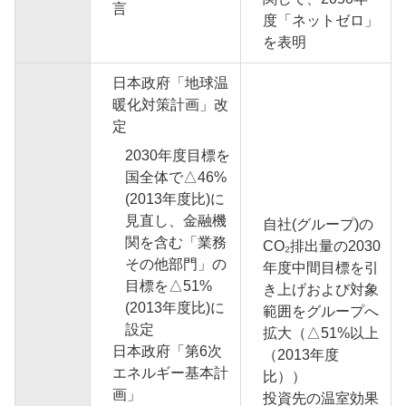
言
度「ネットゼロ」
を表明
日本政府「地球温
暖化対策計画」改
定
2030年度目標を
国全体で△46%
(2013年度比)に
見直し、金融機
自社(グループ)の
関を含む「業務
CO₂排出量の2030
その他部門」の
年度中間目標を引
目標を△51%
き上げおよび対象
(2013年度比)に
範囲をグループへ
設定
拡大（△51%以上
日本政府「第6次
（2013年度
エネルギー基本計
比））
画」
投資先の温室効果