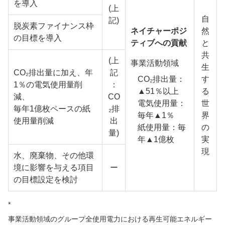
を導入
(上
自
記)
脱炭素ファイナンス枠
ネイチャーポジ
然
の目標を導入
ティブへの貢献
と
共
(上
事業活動領域
生
CO₂排出量に加え、年
記
CO₂排出量：
す
1％の電気使用量削
：
▲51％以上
る
減、
CO
電気使用量：
世
毎年1億枚ペースの紙
₂排
毎年▲1％
界
使用量削減
出
紙使用量：毎
の
量)
年▲1億枚
実
現
水、廃棄物、その他環
境に影響を与える項目
ー
の目標設定を検討
*
事業活動領域のグループ全使用電力における再生可能エネルギー