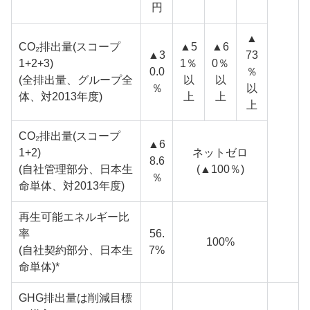
円
▲
CO₂排出量(スコープ
▲5
▲6
▲3
73
1+2+3)
1％
0％
0.0
％
(全排出量、グループ全
以
以
％
以
体、対2013年度)
上
上
上
CO₂排出量(スコープ
▲6
1+2)
ネットゼロ
8.6
(自社管理部分、日本生
(▲100％)
％
命単体、対2013年度)
再生可能エネルギー比
率
56.
100%
(自社契約部分、日本生
7%
命単体)*
GHG排出量は削減目標