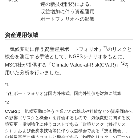
連の新技術開発による、
収益増加に伴う資産運用
ポートフォリオへの影響
資産運用領域
*1
「気候変動に伴う資産運用ポートフォリオ」
のリスクと
機会を測定する手法として、NGFSシナリオをもとに、
*2
MSCI社が提供する「Climate Value-at-Risk(CVaR)」
を
用いた分析を行いました。
*1
当社ポートフォリオは国内外株式、国内外社債を対象に試算
*2
CVaRは、気候変動に伴う企業ごとの株式や社債などの資産価値へ
の影響（リスクと機会）を評価するもので、気候変動に関する政
策変更・規制強化に伴うコストである「政策リスク（移行リス
ク）」および低炭素技術等に伴う収益機会である「技術機会」、
自然災害等に伴うコストと機会である「物理的リスク」の三つの