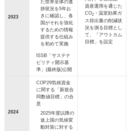
た世界全体の進
資産運用を通じた
捗状況を5年お
CO
・温室効果ガ
2
きに確認し、各
2023
ス排出量の削減状
国がそれを強化
況を測る目標とし
するための情報
て、「アウトカム
提供する仕組み
目標」を設定
を初めて実施
ISSB「サステナ
ビリティ開示基
準」(最終版)公開
COP29気候資金
に関する「新規合
同数値目標」の合
意
2024
2025年度以降の
途上国の気候変
動対策に対する