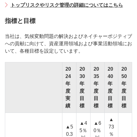
トップリスクやリスク管理の詳細についてはこちら
指標と目標
当社は、気候変動問題の解決およびネイチャーポジティブ
への貢献に向けて、資産運用領域および事業活動領域にお
いて、各種目標を設定しています。
20
20
20
20
20
24
30
35
40
50
年
年
年
年
年
度
度
度
度
度
実
目
目
目
目
績
標
標
標
標
▲
▲4
▲6
▲5
73
5％
0％
0.3
％