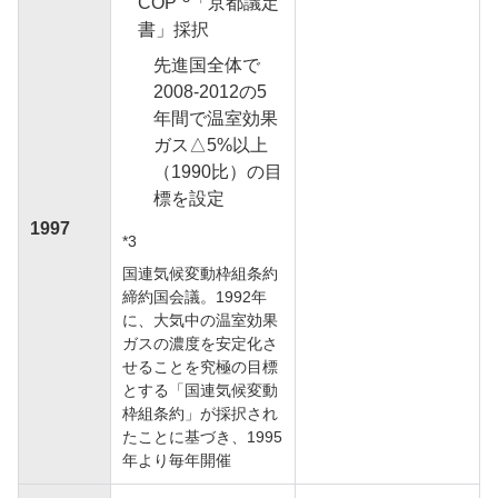
COP
「京都議定
書」採択
先進国全体で
2008-2012の5
年間で温室効果
ガス△5%以上
（1990比）の目
標を設定
1997
*3
国連気候変動枠組条約
締約国会議。1992年
に、大気中の温室効果
ガスの濃度を安定化さ
せることを究極の目標
とする「国連気候変動
枠組条約」が採択され
たことに基づき、1995
年より毎年開催