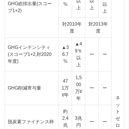
以
以
GHG総排出量(スコー
%
以
上
上
プ1+2)
上
対2010年
対2013年
度
度
▲4
GHGインテンシティ
▲3
9％
(スコープ1+2,対2020
6.7
ー
ー
以
年度)
%
上
1,5
47
00
GHG削減寄与量
1万
ー
ー
万t/
t/年
ネ
年
ッ
約
ト
2.4
3兆
ゼ
脱炭素ファイナンス枠
ー
ー
兆
円
ロ