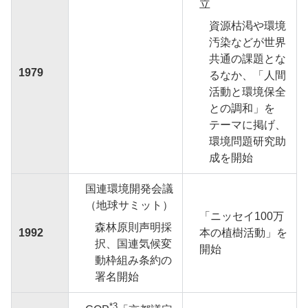
立
資源枯渇や環境
汚染などが世界
共通の課題とな
1979
るなか、「人間
活動と環境保全
との調和」を
テーマに掲げ、
環境問題研究助
成を開始
国連環境開発会議
（地球サミット）
「ニッセイ100万
森林原則声明採
1992
本の植樹活動」を
択、国連気候変
開始
動枠組み条約の
署名開始
*3