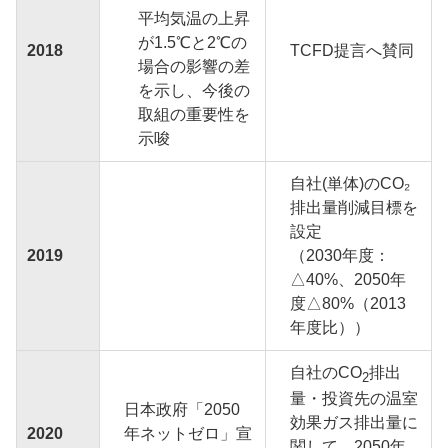
平均気温の上昇
が1.5℃と2℃の
2018
TCFD提言へ賛同
場合の影響の差
を示し、今後の
取組の重要性を
示唆
自社(単体)のCO₂
排出量削減目標を
設定
2019
（2030年度：
△40%、2050年
度△80%（2013
年度比））
自社のCO
排出
2
量・投資先の温室
日本政府「2050
効果ガス排出量に
2020
年ネットゼロ」宣
関して、2050年