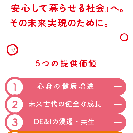
2035年の私たちのありたい姿
体操
柔道
安
心
し
て
暮
ら
せ
る
社
会
』
へ
。
橋本 大輝
出口 クリスタ
選手
選手
柔道
車いすバスケットボール
５つの提供価値
そ
の
未
来
実
現
の
た
め
に
。
出口 ケリー
北間 優衣
選手
選手
サポート選手
私たちの100年の歩み
ゴルフ
車いすテニス
稲見 萌寧
小田 凱人
選手
選手
コーポレート
スポーツチーム
5つの提供価値
トピックス
野球部
女子卓球部（日本生命レッドエルフ）
1
心身の健康増進
にっせーのせ！
競技団体
オリンピック・パラリンピック
2
未来世代の健全な成長
コーポレートサイト
日本オリンピック委員会・
日本パラリンピック委員会
3
DE&Iの浸透
・
共生
バスケットボール