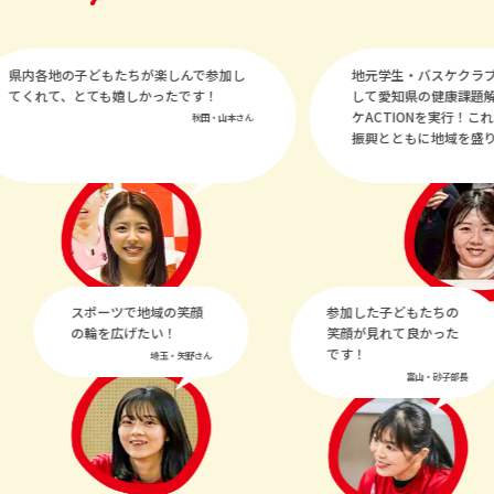
県内各地の子どもたちが楽しんで参加し
地元学生・バスケクラブ
てくれて、とても嬉しかったです！
して愛知県の健康課題解
ケACTIONを実行！これ
秋田・山本さん
振興とともに地域を盛り
スポーツで地域の笑顔
参加した子どもたちの
の輪を広げたい！
笑顔が見れて良かった
です！
埼玉・矢野さん
富山・砂子部長