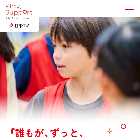
Play, Support. TOP
地域社会に広げる
選手・競技団体と創る
所属選手
みんなと創る「支え合い」の輪
陸上
卓球
『
誰
も
が
、
ず
っ
と
、
桐生 祥秀
早田 ひな
選手
選手