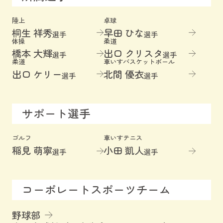
陸上
卓球
桐生 祥秀
早田 ひな
選手
選手
体操
柔道
橋本 大輝
出口 クリスタ
選手
選手
柔道
車いすバスケットボール
出口 ケリー
北間 優衣
選手
選手
サポート選手
ゴルフ
車いすテニス
稲見 萌寧
小田 凱人
選手
選手
コーポレートスポーツチーム
野球部