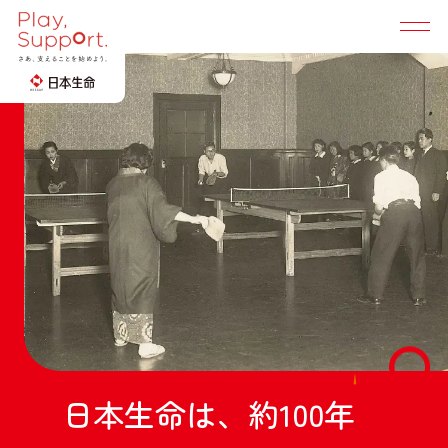
Play, Support. TOP
地域社会に広げる
選手・競技団体と創る
所属選手
みんなと創る「支え合い」の輪
日
本
生
命
は
、
約
1
0
0
年
陸上
卓球
桐生 祥秀
早田 ひな
選手
選手