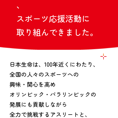
2035年の私たちのありたい姿
、
体操
柔道
橋本 大輝
出口 クリスタ
選手
選手
柔道
車いすバスケットボール
ス
ポ
ー
ツ
応
援
活
動
に
５つの提供価値
出口 ケリー
北間 優衣
選手
選手
サポート選手
取
り
組
ん
で
き
ま
し
た
。
私たちの100年の歩み
ゴルフ
車いすテニス
稲見 萌寧
小田 凱人
選手
選手
コーポレート
スポーツチーム
トピックス
日本生命は、100年近くにわたり、
野球部
女子卓球部（日本生命レッドエルフ）
全国の人々のスポーツへの
にっせーのせ！
競技団体
興味・関心を高め
オリンピック・パラリンピック
オリンピック・パラリンピックの
コーポレートサイト
日本オリンピック委員会・
発展にも
貢献しながら
日本パラリンピック委員会
全力で挑戦するアスリートと、
バスケットボール