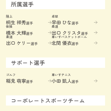
所属選手
陸上
卓球
桐生 祥秀
早田 ひな
選手
選手
体操
柔道
橋本 大輝
出口 クリスタ
選手
選手
柔道
車いすバスケットボール
出口 ケリー
北間 優衣
選手
選手
サポート選手
ゴルフ
車いすテニス
稲見 萌寧
小田 凱人
選手
選手
コーポレートスポーツチーム