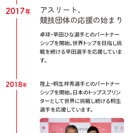
アスリート、
2
0
1
7
年
競技団体の
応援の始まり
卓球・早田ひな選手とのパートナー
シップを開始。世界トップを目指し挑
戦を続ける早田選手を応援していま
す。​
陸上・桐生祥秀選手とのパートナー
2
0
1
8
年
シップを開始。日本のトップスプリン
ターとして世界に挑戦し続ける桐生
選手を応援しています。​