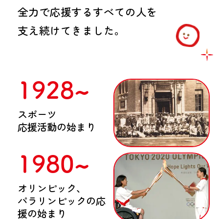
日本バスケットボール協会（JBA）
全力で応援するすべての人を
日本車いすバスケットボール連盟
支え続けてきました。
（JWBF）
B.LEAGUE
野球
日本野球機構（NPB）
1928~
空手
全日本空手道連盟
スポーツ
応援活動の始まり
1980~
オリンピック、
パラリンピックの応
援の始まり