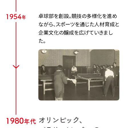
卓球部を創設。競技の多様化を進め
1
9
5
4
年
ながら、スポーツを通じた人材育成と
企業文化の醸成を広げていきまし
た。
オリンピック、
1
9
8
0
年
代