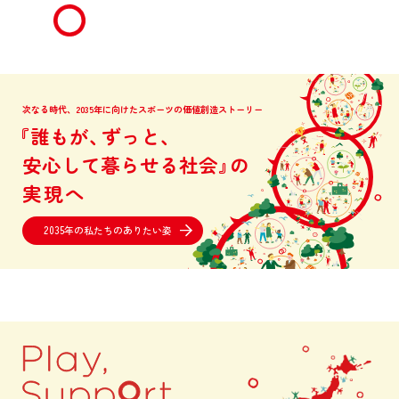
次なる時代、2035年に向けたスポーツの価値創造ストーリー
『
誰
も
が
、
ず
っ
と
、
安
心
し
て
暮
ら
せ
る
社
会
』
の
実
現
へ
2035年の私たちのありたい姿