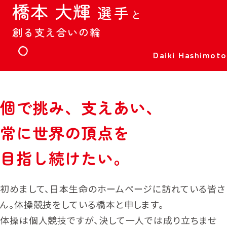
2035年の私たちのありたい姿
橋
本
大
輝
体操
柔道
選
手
と
橋本 大輝
出口 クリスタ
選手
選手
柔道
車いすバスケットボール
創
る
支
え
合
い
の
輪
５つの提供価値
出口 ケリー
北間 優衣
選手
選手
サポート選手
Daiki Hashimoto
私たちの100年の歩み
ゴルフ
車いすテニス
稲見 萌寧
小田 凱人
選手
選手
コーポレート
スポーツチーム
個
で
挑
み
、
支
え
あ
い
、
トピックス
野球部
常
に
世
界
の
頂
点
を
女子卓球部（日本生命レッドエルフ）
にっせーのせ！
目
指
し
続
け
た
い
。
競技団体
オリンピック・パラリンピック
初めまして、日本生命のホームページに訪れている皆さ
コーポレートサイト
日本オリンピック委員会・
ん。体操競技をしている橋本と申します。
日本パラリンピック委員会
バスケットボール
体操は個人競技ですが、決して一人では成り立ちませ