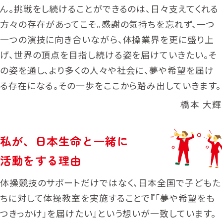
ん。挑戦をし続けることができるのは、日々支えてくれる
日本バスケットボール協会（JBA）
日本車いすバスケットボール連盟
方々の存在があってこそ。感謝の気持ちを忘れず、一つ
（JWBF）
一つの演技に向き合いながら、体操業界を更に盛り上
B.LEAGUE
げ、世界の頂点を目指し続ける姿を届けていきたい。そ
野球
の姿を通し、より多くの人々や社会に、夢や希望を届け
日本野球機構（NPB）
る存在になる。その一歩をここから踏み出していきます。
空手
橋本 大輝
全日本空手道連盟
私が
、
日本生命と一緒に
活動をする理由
体操競技のサポートだけではなく、日本全国で子どもた
ちに対して体操教室を実施することで『「夢や希望をも
つきっかけ」を届けたい』という想いが一致しています。