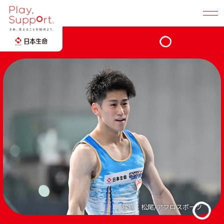
Play, Support. TOP
地域社会に広げる
選手・競技団体と創る
所属選手
みんなと創る「支え合い」の輪
陸上
卓球
写真：松尾/アフロスポーツ
桐生 祥秀
早田 ひな
選手
選手