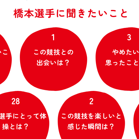
橋
本
選
手
に
聞
き
た
い
こ
と
1
3
この競技との
やめたいと
出会いは？
思ったことは
28
2
手にとって体
この競技を楽しいと
競
とは？​
感じた瞬間は？