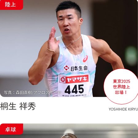
陸上
東京2025
世界陸上
出場！
写真：森田直樹/アフロスポーツ
桐生 祥秀
YOSHIHIDE KIRYU
卓球