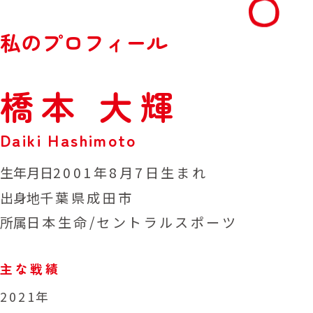
私
の
プ
ロ
フ
ィ
ー
ル
橋
本
大
輝
D
a
i
k
i
H
a
s
h
i
m
o
t
o
生年月日
2001年8月7日生まれ
出身地
千葉県成田市
所属
日本生命/セントラルスポーツ
主な戦績
2021年