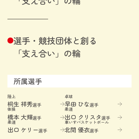
「支え合い」の輪
選手・競技団体と創る
「支え合い」の輪
所属選手
陸上
卓球
桐生 祥秀
早田 ひな
選手
選手
体操
柔道
橋本 大輝
出口 クリスタ
選手
選手
柔道
車いすバスケットボール
出口 ケリー
北間 優衣
選手
選手