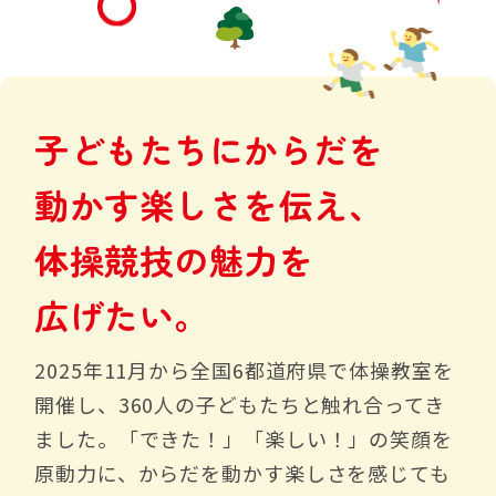
子
ど
も
た
ち
に
か
ら
だ
を
動
か
す
楽
し
さ
を
伝
え
、
体
操
競
技
の
魅
力
を
広
げ
た
い
。
2025年11月から全国6都道府県で体操教室を
開催し、360人の子どもたちと触れ合ってき
ました。「できた！」「楽しい！」の笑顔を
原動力に、からだを動かす楽しさを感じても