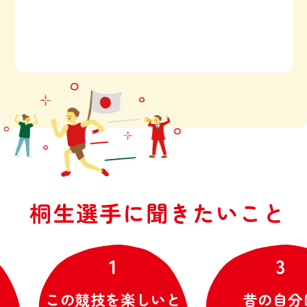
桐
生
選
手
に
聞
き
た
い
こ
と
1
3
この競技を楽しいと
昔の自分に