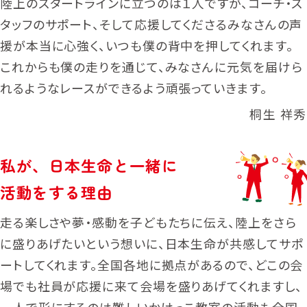
陸上のスタートラインに立つのは１人ですが、コーチ・ス
日本バスケットボール協会（JBA）
タッフのサポート、そして応援してくださるみなさんの声
日本車いすバスケットボール連盟
援が本当に心強く、いつも僕の背中を押してくれます。
（JWBF）
B.LEAGUE
これからも僕の走りを通じて、みなさんに元気を届けら
野球
れるようなレースができるよう頑張っていきます。
日本野球機構（NPB）
桐生 祥秀
空手
全日本空手道連盟
私が
、
日本生命と一緒に
活動をする理由
走る楽しさや夢・感動を子どもたちに伝え、陸上をさら
に盛りあげたいという想いに、日本生命が共感してサポ
ートしてくれます。全国各地に拠点があるので、どこの会
場でも社員が応援に来て会場を盛りあげてくれますし、