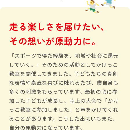
走
る
楽
し
さ
を
届
け
た
い
、
そ
の
想
い
が
原
動
力
に
。
「スポーツで得た経験を、地域や社会に還元
していく。」そのための活動としてかけっこ
教室を開催してきました。子どもたちの真剣
な表情や素直な喜びに触れるたび、僕自身も
多くの刺激をもらっています。最初の頃に参
加した子どもが成長し、陸上の大会で「かけ
っこ教室に参加しました」と声をかけてくれ
ることがあります。こうした出会いもまた、
自分の原動力になっています。