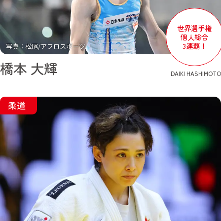
世界選手権
個人総合
3連覇！
写真：松尾/アフロスポーツ
橋本 大輝
DAIKI HASHIMOTO
柔道