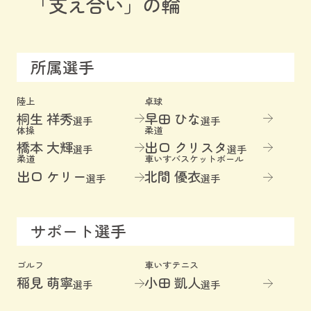
「支え合い」の輪
所属選手
陸上
卓球
桐生 祥秀
早田 ひな
選手
選手
体操
柔道
橋本 大輝
出口 クリスタ
選手
選手
柔道
車いすバスケットボール
出口 ケリー
北間 優衣
選手
選手
サポート選手
ゴルフ
車いすテニス
稲見 萌寧
小田 凱人
選手
選手