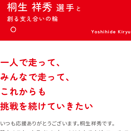
2035年の私たちのありたい姿
桐
生
祥
秀
体操
柔道
選
手
と
橋本 大輝
出口 クリスタ
選手
選手
柔道
車いすバスケットボール
創
る
支
え
合
い
の
輪
５つの提供価値
出口 ケリー
北間 優衣
選手
選手
サポート選手
Yoshihide Kiryu
私たちの100年の歩み
ゴルフ
車いすテニス
稲見 萌寧
小田 凱人
選手
選手
一
人
で
走
っ
て
、
コーポレート
スポーツチーム
トピックス
野球部
み
ん
な
で
走
っ
て
、
女子卓球部（日本生命レッドエルフ）
にっせーのせ！
こ
れ
か
ら
も
競技団体
オリンピック・パラリンピック
挑
戦
を
続
け
て
い
き
た
い
コーポレートサイト
日本オリンピック委員会・
日本パラリンピック委員会
いつも応援ありがとうございます。桐生祥秀です。
バスケットボール