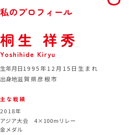
私
の
プ
ロ
フ
ィ
ー
ル
桐
生
祥
秀
Y
o
s
h
i
h
i
d
e
K
i
r
y
u
生年月日
1995年12月15日生まれ
出身地
滋賀県彦根市
主な戦績
2018年
アジア大会 4×100mリレー
金メダル