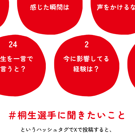
感じた瞬間は
声をかけるなら
24
2
を一言で
今に影響してる
うと？
経験は？
＃桐生選手に聞きたいこと
というハッシュタグでXで投稿すると、