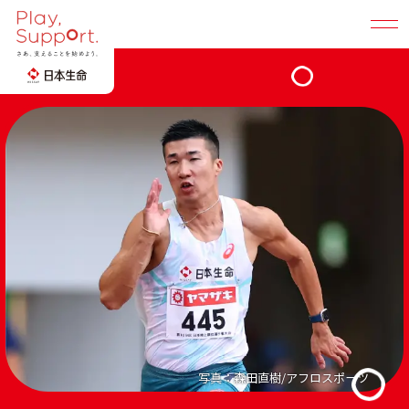
Play, Support. TOP
地域社会に広げる
選手・競技団体と創る
所属選手
みんなと創る「支え合い」の輪
陸上
卓球
写真：森田直樹/アフロスポーツ
桐生 祥秀
早田 ひな
選手
選手