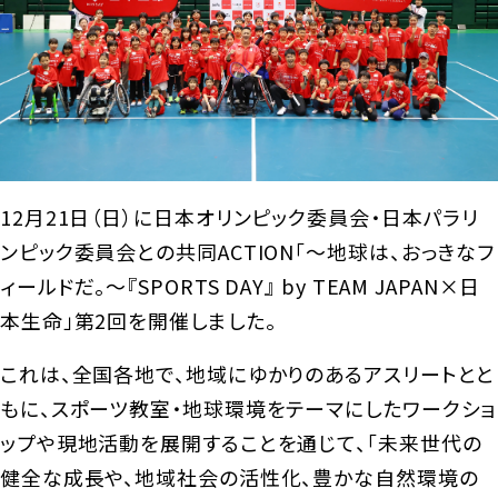
日本バスケットボール協会（JBA）
日本車いすバスケットボール連盟
（JWBF）
B.LEAGUE
野球
日本野球機構（NPB）
空手
12月21日（日）に日本オリンピック委員会・日本パラリ
全日本空手道連盟
ンピック委員会との共同ACTION「～地球は、おっきなフ
ィールドだ。～『SPORTS DAY』 by TEAM JAPAN×日
本生命」第2回を開催しました。
これは、全国各地で、地域にゆかりのあるアスリートとと
もに、スポーツ教室・地球環境をテーマにしたワークショ
ップや現地活動を展開することを通じて、「未来世代の
健全な成長や、地域社会の活性化、豊かな自然環境の