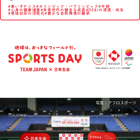
2035年の私たちのありたい姿
体操
柔道
#車いすテニス
#オリンピック・パラリンピック
#中部
橋本 大輝
出口 クリスタ
#心身の健康増進
#未来世代の健全な成長
#DE&Iの浸透・共生
選手
選手
#地域社会の活性化
#豊かな自然環境の継承
柔道
車いすバスケットボール
５つの提供価値
出口 ケリー
北間 優衣
選手
選手
サポート選手
私たちの100年の歩み
ゴルフ
車いすテニス
稲見 萌寧
小田 凱人
選手
選手
コーポレート
スポーツチーム
トピックス
野球部
女子卓球部（日本生命レッドエルフ）
にっせーのせ！
競技団体
写真：アフロスポーツ
オリンピック・パラリンピック
コーポレートサイト
日本オリンピック委員会・
日本パラリンピック委員会
バスケットボール