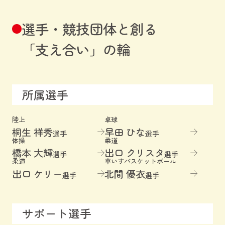
選手・競技団体と創る
「支え合い」の輪
所属選手
陸上
卓球
桐生 祥秀
早田 ひな
選手
選手
体操
柔道
橋本 大輝
出口 クリスタ
選手
選手
柔道
車いすバスケットボール
出口 ケリー
北間 優衣
選手
選手
サポート選手