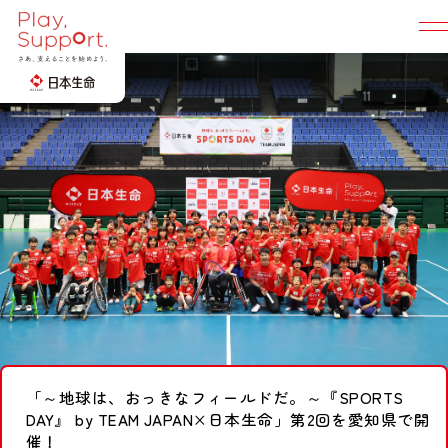
Play, Support. TOP
地域社会に広げる
選手・競技団体と創る
所属選手
みんなと創る「支え合い」の輪
「～地球は、おっきなフィールドだ。～『SPORTS
陸上
卓球
DAY』 by TEAM JAPAN×日本生命」第2回を愛知県で開
桐生 祥秀
早田 ひな
選手
選手
催！