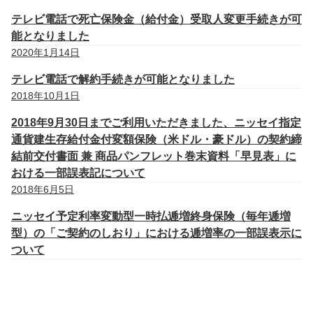
テレビ電話で死亡保険金（給付金）受取人変更手続きが可
能となりました
2020年1月14日
テレビ電話で解約手続きが可能となりました
2018年10月1日
2018年9月30日までご利用いただきました、ニッセイ指定
通貨建生存給付金付変額保険（米ドル・豪ドル）の契約締
結前交付書面 兼 商品パンフレット巻末資料「早見表」に
おける一部誤表記について
2018年6月5日
ニッセイ予定利率変動型一時払逓増終身保険（毎年逓増
型）の「ご契約のしおり」における逓増率の一部誤表示に
ついて