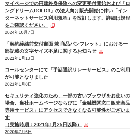
マイページでの円建終身保険への変更受付開始および「ロ
ングドリームGOLD3」の法人向け販売開始に伴い「イン
ターネットサービス利用規程」を改訂します。詳細は規程
をご確認ください。
2024年10月7日
「契約締結前交付書面 兼 商品パンフレット」における一
部記載の文字サイズ不足に関するお知らせ
2021年1月13日
コールセンターにて「手話通訳リレーサービス」のご利用
が可能となりました
2021年1月8日
セキュリティ強化のため、一部の古いブラウザをお使いの
場合、当社ホームページならびに「金融機関窓口販売商品
専用サービス」にアクセスできなくなる可能性がございま
す
（実施時期：2021年1月25日以降）
2020年7月6日