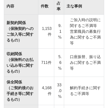
占
内容
件数
主な事例
率
ご加入時の説明に
新契約関係
9.
関するご不満等
（保険契約への
1,153
1
営業職員の募集行
ご加入等に関す
件
%
為に関するご不満
るもの）
等
収納関係
5.
口座振替、振り込
（保険料のお払
711件
6
みに関するご不満
い込み等に関す
%
等
るもの）
保全関係
33
（ご契約後のお
4,168
解約手続きに関す
.0
手続き等に関す
件
るご不満等
%
るもの）