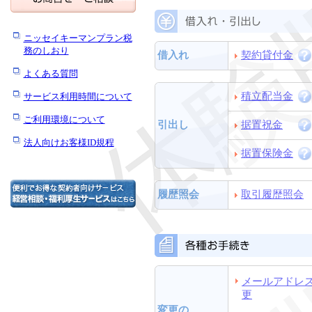
ニッセイキーマンプラン税
務のしおり
借入れ
契約貸付金
よくある質問
積立配当金
サービス利用時間について
ご利用環境について
引出し
据置祝金
法人向けお客様ID規程
据置保険金
履歴照会
取引履歴照会
メールアドレス
更
変更の