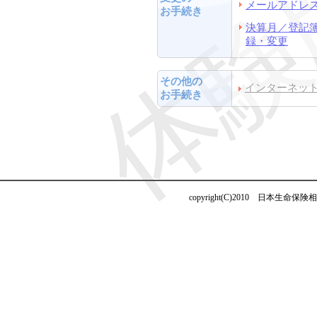
メールアドレ
お手続き
決算月／登記
録・変更
その他の
インターネッ
お手続き
copyright(C)2010 日本生命保