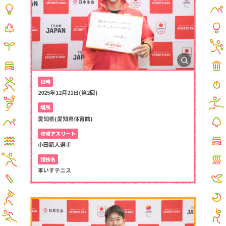
日時
2025年12月21日(第2回)
場所
愛知県(愛知県体育館)
登壇アスリート
小田凱人選手
競技名
車いすテニス