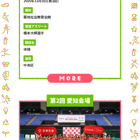
2025年11月3日(第1回)
場所
築地社会教育会館
登壇アスリート
橋本大輝選手
競技名
体操
後援
中央区
第2回 愛知会場