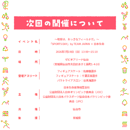
～地球は、おっきなフィールドだ。～
イベント名
「SPORTS DAY」by TEAM JAPAN × 日本生命
日時
2026年7月19日（日）13:00～15:10
ゼビオアリーナ仙台
場所
（宮城県仙台市太白区あすと長町1-4-10）
フィギュアスケート：佐藤駿選手
登壇アスリート
フィギュアスケート：千葉百音選手
パラトライアスロン：谷真海選手
日本生命保険相互会社
公益財団法人日本オリンピック委員会（JOC）
主催
公益財団法人日本パラスポーツ協会日本パラリンピック委
員会（JPC）
共催
仙台市
後援
宮城県