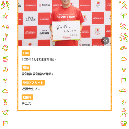
日時
2025年12月21日(第2回)
場所
愛知県(愛知県体育館)
登壇アスリート
近藤大生プロ
競技名
テニス