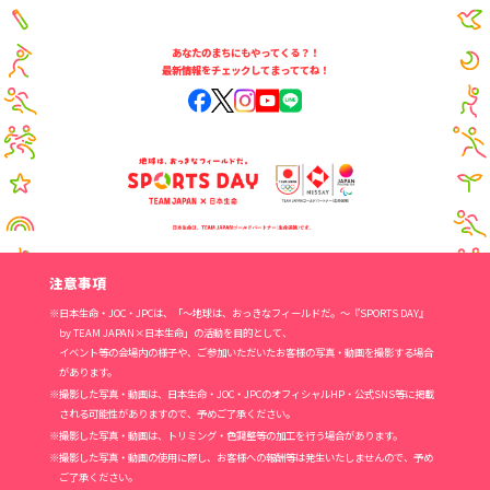
あなたのまちにもやってくる？！
最新情報をチェックしてまっててね！
注意事項
※日本生命・JOC・JPCは、「～地球は、おっきなフィールドだ。～『SPORTS DAY』
by TEAM JAPAN×日本生命」の活動を目的として、
イベント等の会場内の様子や、ご参加いただいたお客様の写真・動画を撮影する場合
があります。
※撮影した写真・動画は、日本生命・JOC・JPCのオフィシャルHP・公式SNS等に掲載
される可能性がありますので、予めご了承ください。
※撮影した写真・動画は、トリミング・色調整等の加工を行う場合があります。
※撮影した写真・動画の使用に際し、お客様への報酬等は発生いたしませんので、予め
ご了承ください。