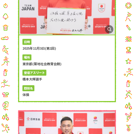
日時
2025年11月3日(第1回)
場所
東京都(築地社会教育会館)
登壇アスリート
橋本大輝選手
競技名
体操