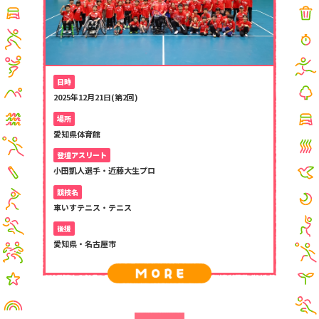
日時
2025年12月21日(第2回)
場所
愛知県体育館
登壇アスリート
小田凱人選手・近藤大生プロ
競技名
車いすテニス・テニス
後援
愛知県・名古屋市