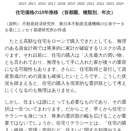
住宅価格の10年推移 （首都圏、種類別、年次）
（資料） 不動産経済研究所、東日本不動産流通機構の公表データ
を基にニッセイ基礎研究所が作成
たとえ高額な住宅をローンで購入できたとしても、無理
のある資金計画では将来的に家計が破綻するリスクが高ま
ります。それ以前に、住宅の購入は「人生最大の買い物」
とも言われており、無理をして手に入れた家が後々の重荷
になる可能性もあります。さらに、住宅取得と並行して資
産形成のための資金も確保したいところです。こうした状
況を踏まえると、住宅の購入を現実的な選択肢として考え
にくくなるのも無理はありません。
しかし、住まいは誰にとっても必要なものであり、その選
択は一生ついてまわります。だからこそ、早くから住宅リ
テラシーを身につけ、将来の選択肢の幅を広げることが重
要ではないでしょうか。住宅リテラシーとは、「住宅の購
入・維持・管理・売却など、住まいに関する知識やスキ