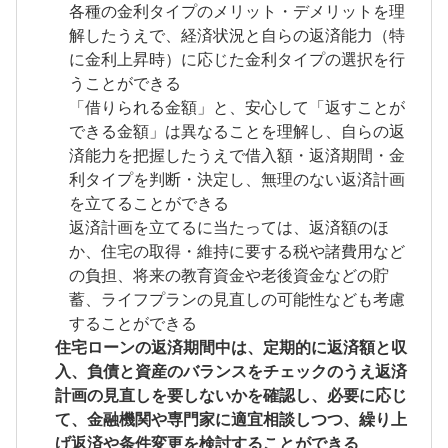
各種の金利タイプのメリット・デメリットを理
解したうえで、経済状況と自らの返済能力（特
に金利上昇時）に応じた金利タイプの選択を行
うことができる
「借りられる金額」と、安心して「返すことが
できる金額」は異なることを理解し、自らの返
済能力を把握したうえで借入額・返済期間・金
利タイプを判断・決定し、無理のない返済計画
を立てることができる
返済計画を立てるに当たっては、返済額のほ
か、住宅の取得・維持に要する税や諸費用など
の負担、将来の教育資金や老後資金などの貯
蓄、ライフプランの見直しの可能性なども考慮
することができる
住宅ローンの返済期間中は、定期的に返済額と収
入、負債と資産のバランスをチェックのうえ返済
計画の見直しを要しないかを確認し、必要に応じ
て、金融機関や専門家に適宜相談しつつ、繰り上
げ返済や条件変更を検討することができる