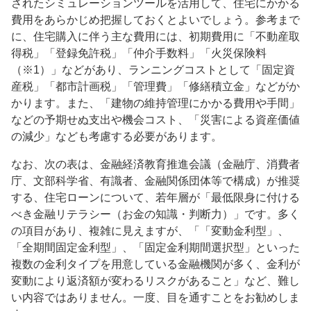
されたシミュレーションツールを活用して、住宅にかかる
費用をあらかじめ把握しておくとよいでしょう。参考まで
に、住宅購入に伴う主な費用には、初期費用に「不動産取
得税」「登録免許税」「仲介手数料」「火災保険料
（※1）」などがあり、ランニングコストとして「固定資
産税」「都市計画税」「管理費」「修繕積立金」などがか
かります。また、「建物の維持管理にかかる費用や手間」
などの予期せぬ支出や機会コスト、「災害による資産価値
の減少」なども考慮する必要があります。
なお、次の表は、金融経済教育推進会議（金融庁、消費者
庁、文部科学省、有識者、金融関係団体等で構成）が推奨
する、住宅ローンについて、若年層が「最低限身に付ける
べき金融リテラシー（お金の知識・判断力）」です。多く
の項目があり、複雑に見えますが、「「変動金利型」、
「全期間固定金利型」、「固定金利期間選択型」といった
複数の金利タイプを用意している金融機関が多く、金利が
変動により返済額が変わるリスクがあること」など、難し
い内容ではありません。一度、目を通すことをお勧めしま