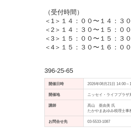
（受付時間）
＜1＞１４：００〜１４：
＜2＞１４：３０〜１５：０
＜3＞１５：００〜１５：３
＜4＞１５：３０〜１６：０
396-25-65
開催日時
2026年08月21日 14:00～1
開催地
ニッセイ・ライフプラザ丸
講師
髙山 亜由美 氏
たかやまあゆみ税理士事
お問合せ先
03-5533-1087