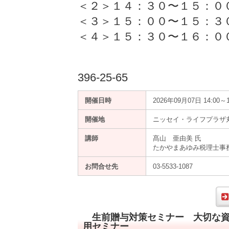
＜２＞１４：３０〜１５：０
＜３＞１５：００〜１５：３
＜４＞１５：３０〜１６：０
396-25-65
開催日時
2026年09月07日 14:00～1
開催地
ニッセイ・ライフプラザ丸
講師
髙山 亜由美 氏
たかやまあゆみ税理士事
お問合せ先
03-5533-1087
生前贈与対策セミナー 大切な資
用セミナー