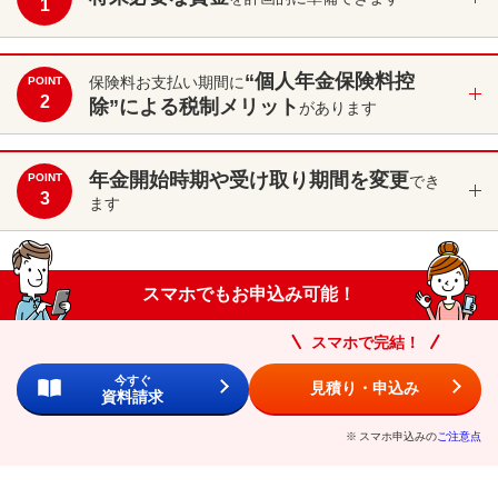
1
“個人年金保険料控
保険料お支払い期間に
POINT
2
除”による税制メリット
があります
年金開始時期や受け取り期間を変更
POINT
でき
3
ます
スマホでもお申込み可能！
スマホで完結！
今すぐ
見積り・申込み
資料請求
※
スマホ申込みの
ご注意点