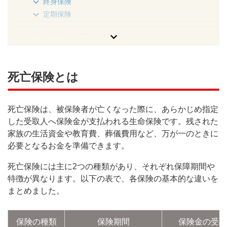
終身保険
定期保険
死亡保険は必要？加入メリットについて
遺族の生活費や教育費を保障できる
葬儀費用やお墓代の準備ができる
死亡保険とは
相続対策になる
生命保険料控除による税制メリットがある
死亡保険は、被保険者が亡くなった際に、あらかじめ指定
死亡保険の加入の必要性が高い人
した受取人へ保険金が支払われる生命保険です。残された
扶養家族がいる人
家族の生活資金や教育費、葬儀費用など、万が一のときに
貯蓄が少ないため万が一に備えておきたい人
必要となるお金を準備できます。
死後の整理資金や相続の備えをしておきたい人
死亡保険には主に2つの種類があり、それぞれ保障期間や
死亡保険の加入が必要ない人
特徴が異なります。以下の表で、各保険の基本的な違いを
まとめました。
死亡保険を検討する際に見るべきポイント
死亡保険の目的を明確にしておく
保険の種類
保険期間
保険金の受取
ライフステージの変化に合わせて見直す必要がある