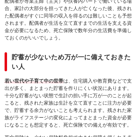
配偶者が専業主婦（主夫）や扶養内パートで働いている場
合、家計の大部分を担ってきた人が亡くなった後、残され
た配偶者がすぐに同等の収入を得るのは難しいことも予想
されます。配偶者が生活を立て直すまでの生活を支える資
金が必要になるため、死亡保険で数年分の生活費を準備し
ておくのがいいでしょう。
貯蓄が少ないため万が一に備えておきた
い人
若い世代や子育て中の世帯
は、住宅購入や教育費などで支
出が多く、まとまった貯蓄を作りにくい状況にあります。
十分な貯蓄がない状態で生計の担い手に万が一のことが起
こると、残された家族は生計を立て直すことに注力が必要
で、貯蓄する余力がないことも考えられます。残された家
族がライフステージの変化によってまとまった資金が必要
になることも想定すると、死亡保険での備えが有効です。