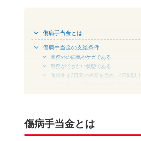
傷病手当金とは
傷病手当金の支給条件
業務外の病気やケガである
勤務ができない状態である
連続する3日間の休業を含め、4日間以
仕事を休んだ期間の分の給与支払いが
傷病手当金がもらえない・調整される
退職後の受給について
傷病手当金とは
傷病手当金の計算方法