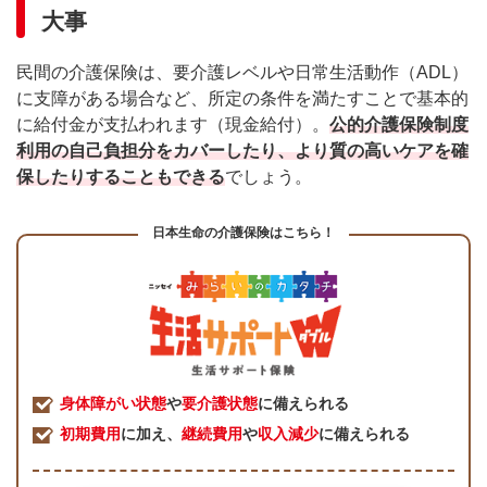
大事
民間の介護保険は、要介護レベルや日常生活動作（ADL）
に支障がある場合など、所定の条件を満たすことで基本的
に給付金が支払われます（現金給付）。
公的介護保険制度
利用の自己負担分をカバーしたり、より質の高いケアを確
保したりすることもできる
でしょう。
日本生命の介護保険はこちら！
身体障がい状態
や
要介護状態
に備えられる
初期費用
に加え、
継続費用
や
収入減少
に備えられる