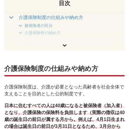
目次
介護保険制度の仕組みや納め方
被保険者の区分
介護保険料の納め方
介護保険料はいくら払う？保険料の計算方法
第1号被保険者（65歳以上）の場合
第2号被保険者（40～64歳）の場合
介護保険制度の仕組みや納め方
介護保険料の平均額や現状について
介護保険料の平均額
介護保険制度は、介護が必要となった高齢者を社会全体で
介護保険料の推移
支えることを目的とした公的制度です。
介護保険料を滞納した場合はどうなる？
日本に住むすべての人は40歳になると被保険者（加入者）
滞納した場合のペナルティ
となり、介護保険の保険料を負担します（実際の徴収は40
支払いが難しい場合の減免や猶予制度
歳の誕生日の前日が属する月から。例えば、4月1日生まれ
の場合は誕生日の前日が3月31日となるため、3月分から