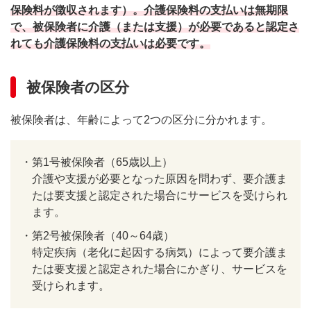
公的介護保険だけでは足りない？民間の介護保険
保険料が徴収されます）。介護保険料の支払いは無期限
の必要性
で、被保険者に介護（または支援）が必要であると認定さ
介護サービス利用時の自己負担額と隠れた費用
れても介護保険料の支払いは必要です。
民間の介護保険などで備えておくことが大事
被保険者の区分
まとめ
被保険者は、年齢によって2つの区分に分かれます。
・
第1号被保険者（65歳以上）
介護や支援が必要となった原因を問わず、要介護ま
たは要支援と認定された場合にサービスを受けられ
ます。
・
第2号被保険者（40～64歳）
特定疾病（老化に起因する病気）によって要介護ま
たは要支援と認定された場合にかぎり、サービスを
受けられます。