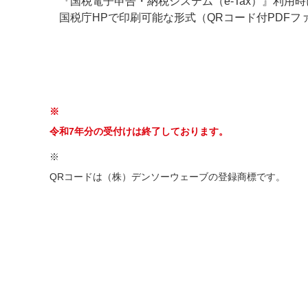
『国税電子申告・納税システム（e-Tax）』利用
国税庁HPで印刷可能な形式（QRコード付PDF
※
令和7年分の受付けは終了しております。
※
QRコードは（株）デンソーウェーブの登録商標です。